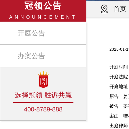
冠领公告
首页
ANNOUNCEMENT
开庭公告
2025-0
办案公告
开庭时间：20
开庭法院
开庭地址
选择冠领 胜诉共赢
原告：姜
被告：姜
400-8789-888
案由：赠
出庭律师