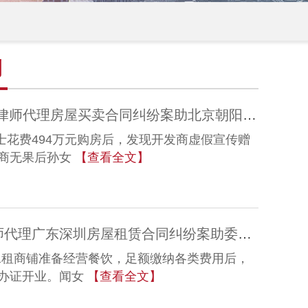
例
花494万买“露台房”落空，冠领律师代理房屋买卖合同纠纷案助北京朝阳女子拿回购房款
女士花费494万元购房后，发现开发商虚假宣传赠
商无果后孙女
【查看全文】
租铺经营却遇办证难，冠领律师代理广东深圳房屋租赁合同纠纷案助委托人挽回八成损失
士承租商铺准备经营餐饮，足额缴纳各类费用后，
办证开业。闻女
【查看全文】