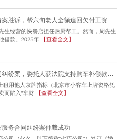
冠领律师代理广东江门合同纠纷案胜诉，帮六旬老人全额追回欠付工资及借款
先生经营的快餐店担任后厨帮工。然而，周先生
借款。2025年
【查看全文】
冠领律师代理河北承德租赁合同纠纷案，委托人获法院支持购车补偿款62.6万
女士租用他人京牌指标（北京市小客车上牌资格凭
卖而陷入“车财
【查看全文】
绍服务合同纠纷案仲裁成功
婚恋公司（化名，以下简称“七巧公司”）签订《婚